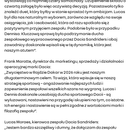
wystawiają co najmniej cztery samochody. Uzupełnienie składu o
czwartą załogę było więc oczywistą decyzją. Pozostawało tylko
znaleźć duet, który byłby w stanie sprostać tym ambicjom. Lucas
był dla nas naturalnym wyborem, zarówno ze względu na swoje
osiągnięcia, jak i osobowość, która od razu spotkała się z
pozytywnym przyjęciem zespołu. Podobnie było w przypadku
Dennisa. Kluczową sprawą było podtrzymanie ducha
zespołowego wypracowanego przez Dacia Sandriders i obaj
zawodnicy doskonale wpisali się w tę dynamikę, która jest
naszym atutem”.
Frank Marotte, dyrektor ds. marketingu, sprzedaży i działalności
operacyjnej marki Dacia:
„Zwycięstwo w Rajdzie Dakar w 2026 roku jest naszym
długoterminowym celem. To wizja, która wpisuje się w naszą
strategię sportową – angażowanie najlepszych ludzi i
zapewnienie zespołowi wszelkich szans na wygraną. Lucas i
Dennis doskonale uosabiają ducha sportowego Dacii – są
wyluzowani, nastawieni na przygodę i skupieni na tym, co istotne.
Ich energia i nastawienie są w pełni zgodne z wartościami marki i
filozofią zespołu”.
Lucas Moraes, kierowca zespołu Dacia Sandriders:
„Jestem bardzo szczęśliwy i dumny, że dołączam do zespołu