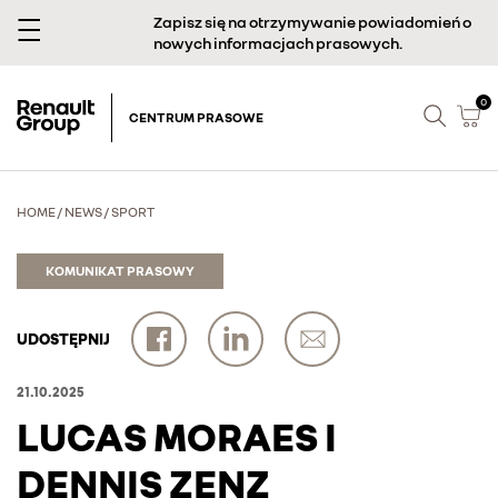
Zapisz się na otrzymywanie powiadomień o
nowych informacjach prasowych.
0
CENTRUM PRASOWE
HOME
/
NEWS
/
SPORT
KOMUNIKAT PRASOWY
UDOSTĘPNIJ
21.10.2025
LUCAS MORAES I
DENNIS ZENZ