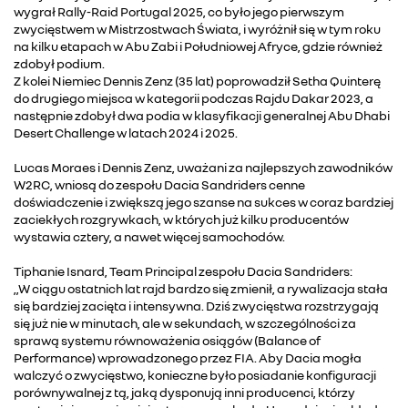
wygrał Rally-Raid Portugal 2025, co było jego pierwszym
zwycięstwem w Mistrzostwach Świata, i wyróżnił się w tym roku
na kilku etapach w Abu Zabi i Południowej Afryce, gdzie również
zdobył podium.
Z kolei Niemiec Dennis Zenz (35 lat) poprowadził Setha Quinterę
do drugiego miejsca w kategorii podczas Rajdu Dakar 2023, a
następnie zdobył dwa podia w klasyfikacji generalnej Abu Dhabi
Desert Challenge w latach 2024 i 2025.
Lucas Moraes i Dennis Zenz, uważani za najlepszych zawodników
W2RC, wniosą do zespołu Dacia Sandriders cenne
doświadczenie i zwiększą jego szanse na sukces w coraz bardziej
zaciekłych rozgrywkach, w których już kilku producentów
wystawia cztery, a nawet więcej samochodów.
Tiphanie Isnard, Team Principal zespołu Dacia Sandriders:
„W ciągu ostatnich lat rajd bardzo się zmienił, a rywalizacja stała
się bardziej zacięta i intensywna. Dziś zwycięstwa rozstrzygają
się już nie w minutach, ale w sekundach, w szczególności za
sprawą systemu równoważenia osiągów (Balance of
Performance) wprowadzonego przez FIA. Aby Dacia mogła
walczyć o zwycięstwo, konieczne było posiadanie konfiguracji
porównywalnej z tą, jaką dysponują inni producenci, którzy