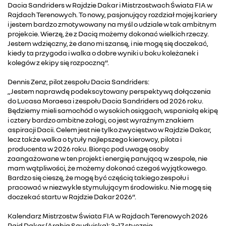
Dacia Sandriders w Rajdzie Dakar i Mistrzostwach Świata FIA w
Rajdach Terenowych. To nowy, pasjonujący rozdział mojej kariery
i jestem bardzo zmotywowany na myśl o udziale w tak ambitnym
projekcie. Wierzę, że z Dacią możemy dokonać wielkich rzeczy.
Jestem wdzięczny, że dano mi szansę, i nie mogę się doczekać,
kiedy ta przygoda i walka o dobre wyniki u boku koleżanek i
kolegów z ekipy się rozpoczną”.
Dennis Zenz, pilot zespołu Dacia Sandriders:
„Jestem naprawdę podekscytowany perspektywą dołączenia
do Lucasa Moraesa i zespołu Dacia Sandriders od 2026 roku.
Będziemy mieli samochód o wysokich osiągach, wspaniałą ekipę
i cztery bardzo ambitne załogi, co jest wyraźnym znakiem
aspiracji Dacii. Celem jest nie tylko zwycięstwo w Rajdzie Dakar,
lecz także walka o tytuły najlepszego kierowcy, pilota i
producenta w 2026 roku. Biorąc pod uwagę osoby
zaangażowane w ten projekt i energię panującą w zespole, nie
mam wątpliwości, że możemy dokonać czegoś wyjątkowego.
Bardzo się cieszę, że mogę być częścią takiego zespołu i
pracować w niezwykle stymulującym środowisku. Nie mogę się
doczekać startu w Rajdzie Dakar 2026”.
Kalendarz Mistrzostw Świata FIA w Rajdach Terenowych 2026
Rajd Dakar (Arabia Saudyjska): 3–17 stycznia