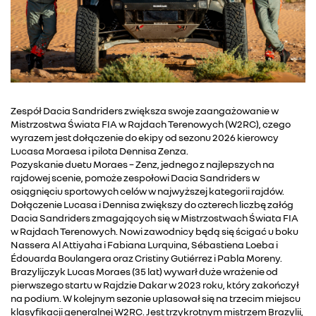
Zespół Dacia Sandriders zwiększa swoje zaangażowanie w
Mistrzostwa Świata FIA w Rajdach Terenowych (W2RC), czego
wyrazem jest dołączenie do ekipy od sezonu 2026 kierowcy
Lucasa Moraesa i pilota Dennisa Zenza.
Pozyskanie duetu Moraes – Zenz, jednego z najlepszych na
rajdowej scenie, pomoże zespołowi Dacia Sandriders w
osiągnięciu sportowych celów w najwyższej kategorii rajdów.
Dołączenie Lucasa i Dennisa zwiększy do czterech liczbę załóg
Dacia Sandriders zmagających się w Mistrzostwach Świata FIA
w Rajdach Terenowych. Nowi zawodnicy będą się ścigać u boku
Nassera Al Attiyaha i Fabiana Lurquina, Sébastiena Loeba i
Édouarda Boulangera oraz Cristiny Gutiérrez i Pabla Moreny.
Brazylijczyk Lucas Moraes (35 lat) wywarł duże wrażenie od
pierwszego startu w Rajdzie Dakar w 2023 roku, który zakończył
na podium. W kolejnym sezonie uplasował się na trzecim miejscu
klasyfikacji generalnej W2RC. Jest trzykrotnym mistrzem Brazylii,