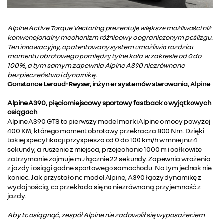
Alpine Active Torque Vectoring prezentuje większe możliwości niż
konwencjonalny mechanizm różnicowy o ograniczonym poślizgu.
Ten innowacyjny, opatentowany system umożliwia rozdział
momentu obrotowego pomiędzy tylne koła w zakresie od 0 do
100%, a tym samym zapewnia Alpine A390 niezrównane
bezpieczeństwo i dynamikę.
Constance Leraud-Reyser, inżynier systemów sterowania, Alpine
Alpine A390, pięciomiejscowy sportowy fastback o wyjątkowych
osiągach
Alpine A390 GTS to pierwszy model marki Alpine o mocy powyżej
400 KM, którego moment obrotowy przekracza 800 Nm. Dzięki
takiej specyfikacji przyspiesza od 0 do 100 km/h w mniej niż 4
sekundy, a ruszenie z miejsca, przejechanie 1000 m i całkowite
zatrzymanie zajmuje mu łącznie 22 sekundy. Zapewnia wrażenia
z jazdy i osiągi godne sportowego samochodu. Na tym jednak nie
koniec. Jak przystało na model Alpine, A390 łączy dynamikę z
wydajnością, co przekłada się na niezrównaną przyjemność z
jazdy.
Aby to osiągnąć, zespół Alpine nie zadowolił się wyposażeniem