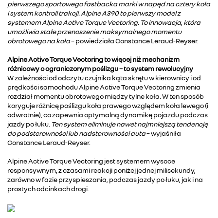
pierwszego sportowego fastbacka marki w napęd na cztery koła
i system kontroli trakcji. Alpine A390 to pierwszy model z
systemem Alpine Active Torque Vectoring. To innowacja, która
umożliwia stałe przenoszenie maksymalnego momentu
obrotowego na koła
– powiedziała Constance Leraud-Reyser.
Alpine Active Torque Vectoring to więcej niż mechanizm
różnicowy o ograniczonym poślizgu – to system rewolucyjny
W zależności od odczytu czujnika kąta skrętu w kierownicy i od
prędkości samochodu Alpine Active Torque Vectoring zmienia
rozdział momentu obrotowego między tylne koła. W ten sposób
koryguje różnicę poślizgu koła prawego względem koła lewego (i
odwrotnie), co zapewnia optymalną dynamikę pojazdu podczas
jazdy po łuku.
Ten system eliminuje nawet najmniejszą tendencję
do podsterowności lub nadsterowności auta
– wyjaśniła
Constance Leraud-Reyser.
Alpine Active Torque Vectoring jest systemem wysoce
responsywnym, z czasami reakcji poniżej jednej milisekundy,
zarówno w fazie przyspieszania, podczas jazdy po łuku, jak i na
prostych odcinkach drogi.