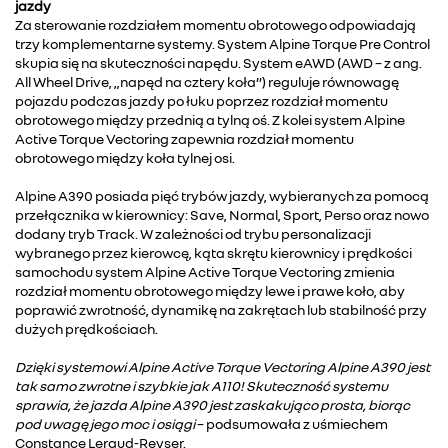
jazdy
Za sterowanie rozdziałem momentu obrotowego odpowiadają
trzy komplementarne systemy. System Alpine Torque Pre Control
skupia się na skuteczności napędu. System eAWD (AWD – z ang.
All Wheel Drive, „napęd na cztery koła”) reguluje równowagę
pojazdu podczas jazdy po łuku poprzez rozdział momentu
obrotowego między przednią a tylną oś. Z kolei system Alpine
Active Torque Vectoring zapewnia rozdział momentu
obrotowego między koła tylnej osi.
Alpine A390 posiada pięć trybów jazdy, wybieranych za pomocą
przełącznika w kierownicy: Save, Normal, Sport, Perso oraz nowo
dodany tryb Track. W zależności od trybu personalizacji
wybranego przez kierowcę, kąta skrętu kierownicy i prędkości
samochodu system Alpine Active Torque Vectoring zmienia
rozdział momentu obrotowego między lewe i prawe koło, aby
poprawić zwrotność, dynamikę na zakrętach lub stabilność przy
dużych prędkościach.
Dzięki systemowi Alpine Active Torque Vectoring Alpine A390 jest
tak samo zwrotne i szybkie jak A110! Skuteczność systemu
sprawia, że jazda Alpine A390 jest zaskakująco prosta, biorąc
pod uwagę jego moc i osiągi
– podsumowała z uśmiechem
Constance Leraud-Reyser.