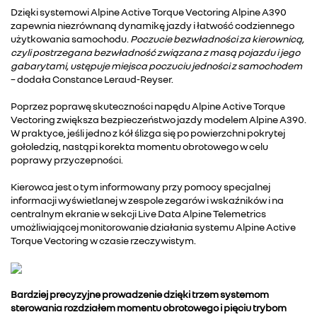
Dzięki systemowi Alpine Active Torque Vectoring Alpine A390
zapewnia niezrównaną dynamikę jazdy i łatwość codziennego
użytkowania samochodu.
Poczucie bezwładności za kierownicą,
czyli postrzegana bezwładność związana z masą pojazdu i jego
gabarytami, ustępuje miejsca poczuciu jedności z samochodem
– dodała Constance Leraud-Reyser.
Poprzez poprawę skuteczności napędu Alpine Active Torque
Vectoring zwiększa bezpieczeństwo jazdy modelem Alpine A390.
W praktyce, jeśli jedno z kół ślizga się po powierzchni pokrytej
gołoledzią, nastąpi korekta momentu obrotowego w celu
poprawy przyczepności.
Kierowca jest o tym informowany przy pomocy specjalnej
informacji wyświetlanej w zespole zegarów i wskaźników i na
centralnym ekranie w sekcji Live Data Alpine Telemetrics
umożliwiającej monitorowanie działania systemu Alpine Active
Torque Vectoring w czasie rzeczywistym.
Bardziej precyzyjne prowadzenie dzięki trzem systemom
sterowania rozdziałem momentu obrotowego i pięciu trybom