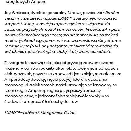
napędowych, Ampere
Jay Whitacre, dyrektor generalny Stratus, powiedział:
Bardzo
cieszymy się, że technologia LXMO™ została wybrana przez
Ampere i Grupę Renault jako potencjalne rozwiązanie do
zasilania przyszłych modeli samochodów. Wspólnie z Ampere
poczyniliśmy obiecujące postępy i nie możemy się doczekać
realizacji aktualnego porozumienia w sprawie wspólnych prac
rozwojowych (JDA), aby połączonymi siłami doprowadzić do
wdrożenia tej technologii na dużą skalę w samochodach.
Z uwagi na kluczową rolę, jaką odgrywają zaawansowane
materiały, ogniwa i pakiety akumulatorowe w samochodach
elektrycznych, powyższa zapowiedź jest kolejnym znakiem, że
Ampere dąży do osiągnięcia pozycji lidera w dziedzinie
technologii dla elektromobilności. Stawiając na innowacyjne
technologie, Ampere pragnie przyspieszyć procesy
technologiczne, a jednocześnie zmniejszyć ich wpływ na
środowisko i uprościć łańcuchy dostaw.
LXMO™ = Lithium X Manganese Oxide