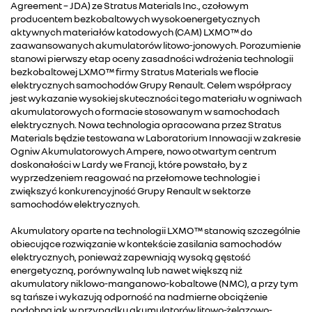
Agreement – JDA) ze Stratus Materials Inc., czołowym
producentem bezkobaltowych wysokoenergetycznych
aktywnych materiałów katodowych (CAM) LXMO™ do
zaawansowanych akumulatorów litowo-jonowych. Porozumienie
stanowi pierwszy etap oceny zasadności wdrożenia technologii
bezkobaltowej LXMO™ firmy Stratus Materials we flocie
elektrycznych samochodów Grupy Renault. Celem współpracy
jest wykazanie wysokiej skuteczności tego materiału w ogniwach
akumulatorowych o formacie stosowanym w samochodach
elektrycznych. Nowa technologia opracowana przez Stratus
Materials będzie testowana w Laboratorium Innowacji w zakresie
Ogniw Akumulatorowych Ampere, nowo otwartym centrum
doskonałości w Lardy we Francji, które powstało, by z
wyprzedzeniem reagować na przełomowe technologie i
zwiększyć konkurencyjność Grupy Renault w sektorze
samochodów elektrycznych.
Akumulatory oparte na technologii LXMO™ stanowią szczególnie
obiecujące rozwiązanie w kontekście zasilania samochodów
elektrycznych, ponieważ zapewniają wysoką gęstość
energetyczną, porównywalną lub nawet większą niż
akumulatory niklowo-manganowo-kobaltowe (NMC), a przy tym
są tańsze i wykazują odporność na nadmierne obciążenie
podobną jak w przypadku akumulatorów litowo-żelazowo-