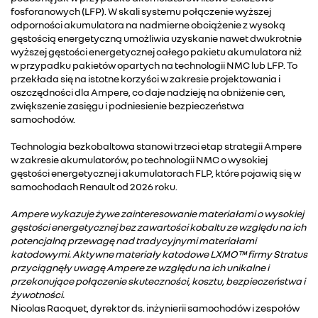
fosforanowych (LFP). W skali systemu połączenie wyższej
odporności akumulatora na nadmierne obciążenie z wysoką
gęstością energetyczną umożliwia uzyskanie nawet dwukrotnie
wyższej gęstości energetycznej całego pakietu akumulatora niż
w przypadku pakietów opartych na technologii NMC lub LFP. To
przekłada się na istotne korzyści w zakresie projektowania i
oszczędności dla Ampere, co daje nadzieję na obniżenie cen,
zwiększenie zasięgu i podniesienie bezpieczeństwa
samochodów.
Technologia bezkobaltowa stanowi trzeci etap strategii Ampere
w zakresie akumulatorów, po technologii NMC o wysokiej
gęstości energetycznej i akumulatorach FLP, które pojawią się w
samochodach Renault od 2026 roku.
Ampere wykazuje żywe zainteresowanie materiałami o wysokiej
gęstości energetycznej bez zawartości kobaltu ze względu na ich
potencjalną przewagę nad tradycyjnymi materiałami
katodowymi. Aktywne materiały katodowe LXMO™ firmy Stratus
przyciągnęły uwagę Ampere ze względu na ich unikalne i
przekonujące połączenie skuteczności, kosztu, bezpieczeństwa i
żywotności.
Nicolas Racquet, dyrektor ds. inżynierii samochodów i zespołów