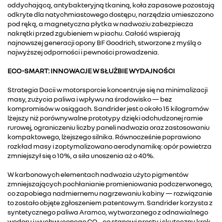
oddychającą, antybakteryjną tkaniną, koła zapasowe pozostają
odkryte dla natychmiastowego dostępu, narzędzia umieszczono
pod ręką, a magnetyczna płytka w nadwoziu zabezpiecza
nakrętki przed zgubieniem w piachu. Całość wspierają
najnowszej generacji opony BF Goodrich, stworzone z myślą o
najwyższej odporności i pewności prowadzenia.
ECO-SMART: INNOWACJE W SŁUŻBIE WYDAJNOŚCI
Strategia Dacii w motorsporcie koncentruje się na minimalizacji
masy, zużycia paliwa i wpływu na środowisko — bez
kompromisów w osiągach. Sandrider jest o około 15 kilogramów
lżejszy niż porównywalne prototypy dzięki odchudzonej ramie
rurowej, ograniczeniu liczby paneli nadwozia oraz zastosowaniu
kompaktowego, lżejszego silnika. Równocześnie poprawiono
rozkład masy i zoptymalizowano aerodynamikę: opór powietrza
zmniejszył się o 10%, a siła unoszenia aż o 40%.
W karbonowych elementach nadwozia użyto pigmentów
zmniejszających pochłanianie promieniowania podczerwonego,
co zapobiega nadmiernemu nagrzewaniu kabiny — rozwiązanie
to zostało objęte zgłoszeniem patentowym. Sandrider korzysta z
syntetycznego paliwa Aramco, wytwarzanego z odnawialnego
wodoru i wychwyconego CO₂, co stanowi prosty i skuteczny krok