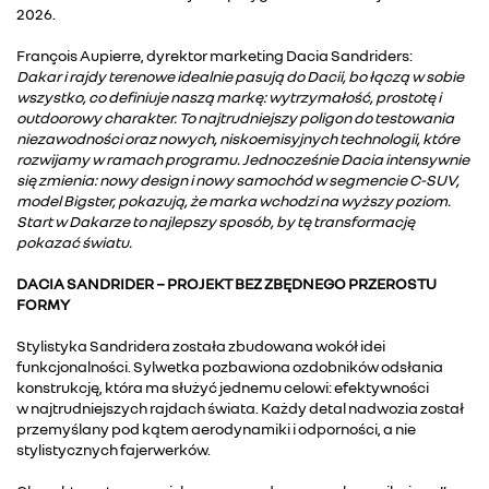
2026.
François Aupierre, dyrektor marketing Dacia Sandriders:
Dakar i rajdy terenowe idealnie pasują do Dacii, bo łączą w sobie
wszystko, co definiuje naszą markę: wytrzymałość, prostotę i
outdoorowy charakter. To najtrudniejszy poligon do testowania
niezawodności oraz nowych, niskoemisyjnych technologii, które
rozwijamy w ramach programu. Jednocześnie Dacia intensywnie
się zmienia: nowy design i nowy samochód w segmencie C-SUV,
model Bigster, pokazują, że marka wchodzi na wyższy poziom.
Start w Dakarze to najlepszy sposób, by tę transformację
pokazać światu.
DACIA SANDRIDER − PROJEKT BEZ ZBĘDNEGO PRZEROSTU
FORMY
Stylistyka Sandridera została zbudowana wokół idei
funkcjonalności. Sylwetka pozbawiona ozdobników odsłania
konstrukcję, która ma służyć jednemu celowi: efektywności
w najtrudniejszych rajdach świata. Każdy detal nadwozia został
przemyślany pod kątem aerodynamiki i odporności, a nie
stylistycznych fajerwerków.