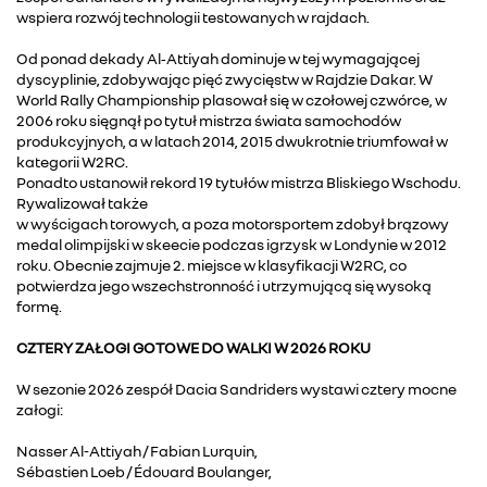
wspiera rozwój technologii testowanych w rajdach.
Od ponad dekady Al‑Attiyah dominuje w tej wymagającej
dyscyplinie, zdobywając pięć zwycięstw w Rajdzie Dakar. W
World Rally Championship plasował się w czołowej czwórce, w
2006 roku sięgnął po tytuł mistrza świata samochodów
produkcyjnych, a w latach 2014, 2015 dwukrotnie triumfował w
kategorii W2RC.
Ponadto ustanowił rekord 19 tytułów mistrza Bliskiego Wschodu.
Rywalizował także
w wyścigach torowych, a poza motorsportem zdobył brązowy
medal olimpijski w skeecie podczas igrzysk w Londynie w 2012
roku. Obecnie zajmuje 2. miejsce w klasyfikacji W2RC, co
potwierdza jego wszechstronność i utrzymującą się wysoką
formę.
CZTERY ZAŁOGI GOTOWE DO WALKI W 2026 ROKU
W sezonie 2026 zespół Dacia Sandriders wystawi cztery mocne
załogi:
Nasser Al-Attiyah / Fabian Lurquin,
Sébastien Loeb / Édouard Boulanger,