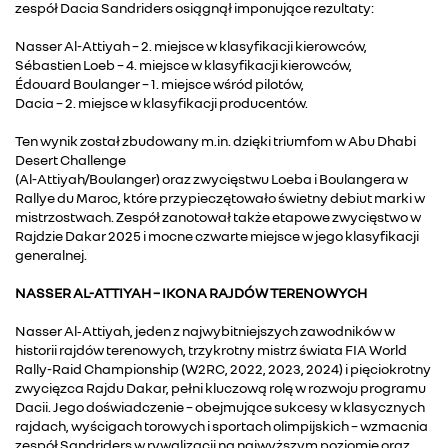
zespół Dacia Sandriders osiągnął imponujące rezultaty:
Nasser Al-Attiyah – 2. miejsce w klasyfikacji kierowców,
Sébastien Loeb – 4. miejsce w klasyfikacji kierowców,
Édouard Boulanger – 1. miejsce wśród pilotów,
Dacia – 2. miejsce w klasyfikacji producentów.
Ten wynik został zbudowany m.in. dzięki triumfom w Abu Dhabi
Desert Challenge
(Al-Attiyah/Boulanger) oraz zwycięstwu Loeba i Boulangera w
Rallye du Maroc, które przypieczętowało świetny debiut marki w
mistrzostwach. Zespół zanotował także etapowe zwycięstwo w
Rajdzie Dakar 2025 i mocne czwarte miejsce w jego klasyfikacji
generalnej.
NASSER AL-ATTIYAH – IKONA RAJDÓW TERENOWYCH
Nasser Al‑Attiyah, jeden z najwybitniejszych zawodników w
historii rajdów terenowych, trzykrotny mistrz świata FIA World
Rally-Raid Championship (W2RC, 2022, 2023, 2024) i pięciokrotny
zwycięzca Rajdu Dakar, pełni kluczową rolę w rozwoju programu
Dacii. Jego doświadczenie – obejmujące sukcesy w klasycznych
rajdach, wyścigach torowych i sportach olimpijskich – wzmacnia
zespół Sandriders w rywalizacji na najwyższym poziomie oraz