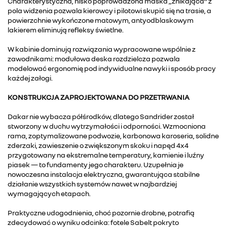
Charakterystyczna, nisko poprowadzona maska „znikająca” z
pola widzenia pozwala kierowcy i pilotowi skupić się na trasie, a
powierzchnie wykończone matowym, antyodblaskowym
lakierem eliminują refleksy świetlne.
W kabinie dominują rozwiązania wypracowane wspólnie z
zawodnikami: modułowa deska rozdzielcza pozwala
modelować ergonomię pod indywidualne nawyki i sposób pracy
każdej załogi.
KONSTRUKCJA ZAPROJEKTOWANA DO PRZETRWANIA
Dakar nie wybacza półśrodków, dlatego Sandrider został
stworzony w duchu wytrzymałości i odporności. Wzmocniona
rama, zoptymalizowane podwozie, karbonowa karoseria, solidne
zderzaki, zawieszenie o zwiększonym skoku i napęd 4x4
przygotowany na ekstremalne temperatury, kamienie i luźny
piasek — to fundamenty jego charakteru. Uzupełnia je
nowoczesna instalacja elektryczna, gwarantująca stabilne
działanie wszystkich systemów nawet w najbardziej
wymagających etapach.
Praktyczne udogodnienia, choć pozornie drobne, potrafią
zdecydować o wyniku odcinka: fotele Sabelt pokryto