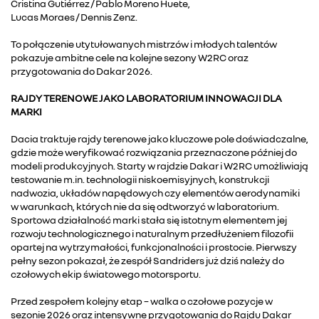
Cristina Gutiérrez / Pablo Moreno Huete,
Lucas Moraes / Dennis Zenz.
To połączenie utytułowanych mistrzów i młodych talentów
pokazuje ambitne cele na kolejne sezony W2RC oraz
przygotowania do Dakar 2026.
RAJDY TERENOWE JAKO LABORATORIUM INNOWACJI DLA
MARKI
Dacia traktuje rajdy terenowe jako kluczowe pole doświadczalne,
gdzie może weryfikować rozwiązania przeznaczone później do
modeli produkcyjnych. Starty w rajdzie Dakar i W2RC umożliwiają
testowanie m.in. technologii niskoemisyjnych, konstrukcji
nadwozia, układów napędowych czy elementów aerodynamiki
w warunkach, których nie da się odtworzyć w laboratorium.
Sportowa działalność marki stała się istotnym elementem jej
rozwoju technologicznego i naturalnym przedłużeniem filozofii
opartej na wytrzymałości, funkcjonalności i prostocie. Pierwszy
pełny sezon pokazał, że zespół Sandriders już dziś należy do
czołowych ekip światowego motorsportu.
Przed zespołem kolejny etap – walka o czołowe pozycje w
sezonie 2026 oraz intensywne przygotowania do Rajdu Dakar