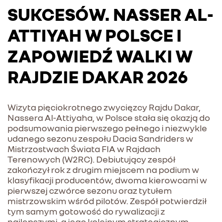
SUKCESÓW. NASSER AL-
ATTIYAH W POLSCE I
ZAPOWIEDŹ WALKI W
RAJDZIE DAKAR 2026
Wizyta pięciokrotnego zwycięzcy Rajdu Dakar,
Nassera Al-Attiyaha, w Polsce stała się okazją do
podsumowania pierwszego pełnego i niezwykle
udanego sezonu zespołu Dacia Sandriders w
Mistrzostwach Świata FIA w Rajdach
Terenowych (W2RC). Debiutujący zespół
zakończył rok z drugim miejscem na podium w
klasyfikacji producentów, dwoma kierowcami w
pierwszej czwórce sezonu oraz tytułem
mistrzowskim wśród pilotów. Zespół potwierdził
tym samym gotowość do rywalizacji z
najlepszymi, a jego kolejnym strategicznym