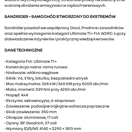
w stronę obniżenia emisyjności w rajdach terenowych.
SANDRIDER – SAMOCHÓD STWORZONY DO EKSTREMÓW
Sandrider powstał we współpracy Dacii, Prodrive i zawodników
oraz spełnia wymagania kategorii Ultimate T1+ FIA W2RC. Łączy
doświadczenie inżynierów i praktyczną wiedzę kierowców.
DANE TECHNICZNE
• Kategoria FIA: Ultimate T1+
• Konstrukcja nośna: rama rurowa
• Nadwozie: włókno węglowe
• Silnik: V6, 3 litry, biturbo, bezpośredni wtrysk
• Moc maksymalna: 265 kW / 360 KM przy 5000 obr./min
• Maks. moment: 539 Nm przy 4250 obr./min
• Napęd: 4x4
• Skrzynia: sekwencyjna, 6-stopniowa
• Zawieszenie: podwójne trójkątne wahacze poprzeczne
• Skok zawieszenia: 350 mm
• Obręcze: aluminiowe, 17 cali
• Opony: BF Goodrich, 37 cali
• Wymiary (D/S/W): 4140 × 2290 × 1810 mm