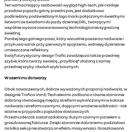
Ten wzmacniający osobowość wygląd high-tech, jaki nadaje
przodowi pojazdu górny przedni pas, jest dodatkowo
podkreślony podświetlonym logo marki połączonym świetlnymi
listwami ze światłami do jazdy dziennej DRL, tworzącymi
wspólnie wysoce zaawansowaną technologicznie sygnaturę
świetlną.
Poniżej tego górnego pasa, który wizualnie poszerza nadwozie i
przykuwa wzrok przy pierwszym spojrzeniu, widnieją dyskretnie
umieszczone reflektory.
Swój futurystyczny design Trafic zawdzięcza także przedniej
szybie, która tworzy swoistą „przyłbicę” złożoną z samej
przedniej szyby i dwóch szyb bocznych.
W czerni mu do twarzy
Obok nowoczesnych, dobrze wyważonych proporcji nadwozia, w
designie Trafica Van E-Tech electric zadbano o równie starannie
dobraną równowagę między strefami wykończonymi w kolorze
nadwozia i strefami czarnymi, dającymi wrażenie solidności – tak
istotne w przypadku pojazdów dostawczych.
Przedni zderzak został ozdobiony dużym czarnym panelem o
groszkowanej fakturze. Dzięki starannie dobranemu podziałowi
na kilka sekcji nie stwarza on efektu masywności. Groszkowana