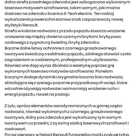
dolna strefa przedniego zderzaka jest wzbogacona wykonanym
laserowo motywem szrafowania, takim samym, jaki można
dostrzec na zderzaku Scenica E-Tech electric. Ten rodzaj
wykończenia powierzchni stanowi znak rozpoznawczy nowej
stylistyki Renault.
Strefa w kolorze nadwozia z przodu pojazdu stwarza wrażenie
unoszenia się między dwiema czarnymi bryłami: bryłą pasa
czołowego z sygnaturą świetlną i bryłą zderzaka.
Boczne dolne listwy ochronne z czarnego groszkowanego
tworzywa świadczą o solidności pojazdu, zdolnego stawiać czoła
zagrożeniom w codziennym, profesjonalnym użytkowaniu.
Również one dają wyraz dbałości o estetykę poprzez grę
wykonanych laserowo motywów szrafowania. Panelom
bocznym dodaje dynamiki oryginalna boczna linia nadwozia,
składająca się z szeregu pozornie przypadkowych wcięć, które
wizualnie ożywiają nadwozie i wzmacniają wrażenie ruchu i
energii pojazdu, nawet na postoju.
Z tyłu, oprócz elementów aerodynamicznych w górnej części
nadwozia, również wykonanych z czarnego, groszkowanego
tworzywa, dolny pas zderzaka jest wykończony tym samym
tworzywem co przedni, z tą samą siatką laserowych szrafowań i
rowkowań.
Po raz pierwszy w historii Renault furgonetka marki zyskuje tylną