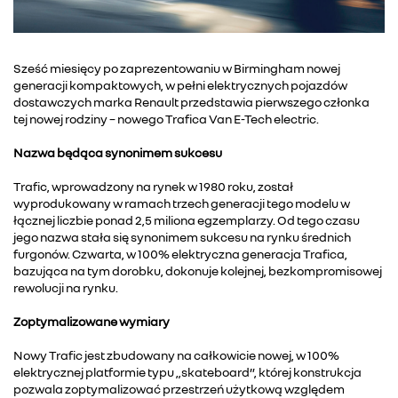
Sześć miesięcy po zaprezentowaniu w Birmingham nowej
generacji kompaktowych, w pełni elektrycznych pojazdów
dostawczych marka Renault przedstawia pierwszego członka
tej nowej rodziny – nowego Trafica Van E-Tech electric.
Nazwa będąca synonimem sukcesu
Trafic, wprowadzony na rynek w 1980 roku, został
wyprodukowany w ramach trzech generacji tego modelu w
łącznej liczbie ponad 2,5 miliona egzemplarzy. Od tego czasu
jego nazwa stała się synonimem sukcesu na rynku średnich
furgonów. Czwarta, w 100% elektryczna generacja Trafica,
bazująca na tym dorobku, dokonuje kolejnej, bezkompromisowej
rewolucji na rynku.
Zoptymalizowane wymiary
Nowy Trafic jest zbudowany na całkowicie nowej, w 100%
elektrycznej platformie typu „skateboard”, której konstrukcja
pozwala zoptymalizować przestrzeń użytkową względem