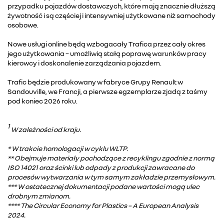
przypadku pojazdów dostawczych, które mają znacznie dłuższą
żywotność i są częściej i intensywniej użytkowane niż samochody
osobowe.
Nowe usługi online będą wzbogacały Trafica przez cały okres
jego użytkowania – umożliwią stałą poprawę warunków pracy
kierowcy i doskonalenie zarządzania pojazdem.
Trafic będzie produkowany w fabryce Grupy Renault w
Sandouville, we Francji, a pierwsze egzemplarze zjadą z taśmy
pod koniec 2026 roku.
1
W zależności od kraju.
* W trakcie homologacji w cyklu WLTP.
** Obejmuje materiały pochodzące z recyklingu zgodnie z normą
ISO 14021 oraz ścinki lub odpady z produkcji zawracane do
procesów wytwarzania w tym samym zakładzie przemysłowym.
*** W ostatecznej dokumentacji podane wartości mogą ulec
drobnym zmianom.
**** The Circular Economy for Plastics – A European Analysis
2024.