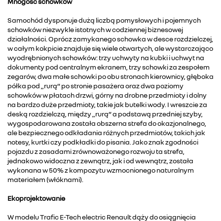
Mnogość schowków
Samochód dysponuje dużą liczbą pomysłowych i pojemnych
schowków niezwykle istotnych w codziennej biznesowej
działalności. Oprócz zamykanego schowka w desce rozdzielczej,
w całym kokpicie znajduje się wiele otwartych, ale wystarczająco
wyodrębnionych schowków: trzy uchwyty na kubki i uchwyt na
dokumenty pod centralnym ekranem, trzy schowki za zespołem
zegarów, dwa małe schowki po obu stronach kierownicy, głęboka
półka pod „rurą” po stronie pasażera oraz dwa poziomy
schowków w płatach drzwi, górny na drobne przedmioty i dolny
na bardzo duże przedmioty, takie jak butelki wody. I wreszcie za
deską rozdzielczą, między „rurą” a podstawą przedniej szyby,
wygospodarowana została obszerna strefa do okazjonalnego,
ale bezpiecznego odkładania różnych przedmiotów, takich jak
notesy, kurtki czy podkładki do pisania. Jako znak zgodności
pojazdu z zasadami zrównoważonego rozwoju ta strefa,
jednakowo widoczna z zewnątrz, jak i od wewnątrz, została
wykonana w 50% z kompozytu wzmocnionego naturalnym
materiałem (włóknami).
Ekoprojektowanie
W modelu Trafic E-Tech electric Renault dąży do osiągnięcia