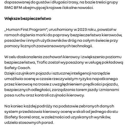
dopasowanej do gustów i długości trasy, na bazie treści grupy
RMC BFM obejmującej krajowe i lokalne nowości.
Większe bezpieczeństwo
„Human First Program”, uruchomiony w 2023 roku, powstał w
ramach dążenia marki do poprawy bezpieczeństwa kierowców,
pasażerów i innych użytkowników dróg na całym świecie przy
pomocy licznych zaawansowanych technologii.
W celu doskonalenia zachowań kierowcy i zwiększenia poziomu
bezpieczeństwa, Trafic został wyposażony w usługę pokładową
Safety Coach.
Dzięki czujnikom pojazdu i sztucznej inteligencji narzędzie
umożliwia ocenę w czasie rzeczywistym ryzyka napotkanego
przez kierowcę na trasie z uwzględnieniem prędkości pojazdu,
bezpiecznych odległości, zarządzania torem jazdy i zmianami
pasa ruchu oraz kontroli czujności kierowcy.
Na koniec każdej podróży na podstawie zebranych danych
system przedstawia kierowcy ocenę w skali od jednego do stu
(Safety Score) oraz, w zależności od uzyskanych wyników,
udziela stosownych porad.