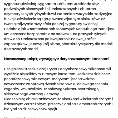
sygnaturę świetlną. Sygnatura z efektem 3D składa się z
podwójnych pionowych linii umieszczonych z obu stron
asymetrycznych tylnych drzwi. Natomiast wszystkie tradycyjne
funkcje oświetlenia są zgrupowane w jednym bloku i również
tworzą trójwymiarowy efekt poniżej sygnatury świetlnej.
Podobnie jak w samochodach osobowych Renault logo marki jest
umieszczone bezpośrednio na nadwoziu na prawych tylnych
drzwiach. Umieszczona po lewej stronie nazwa „Trafic”
zapoczątkowuje nowy krój pisma, charakterystyczny dla modeli
dostawczych marki.
Nowoczesny kokpit, zrywający z dotychczasowymi kanonami
Design deski rozdzielczej zrywa z dotychczasowymi kanonami i
wyróżnia się solidnym, rurowym kształtem. Deska rozdzielcza z
ponadczasowymi rurowymi motywami jest na wskroś
nowoczesna za sprawą dwóch ekranów: 10 calowego zespołu
zegarów i wskaźników i 12 calowego ekranu centralnego,
skierowanego w stronę kierowcy.
Siedzenia są obite tkaninowymi tapicerkami w kolorach szarym i
dżinsowym Zeta z żółtymi przeszyciami na elementach szarych i
białymi na dżinsowych (w opcji).