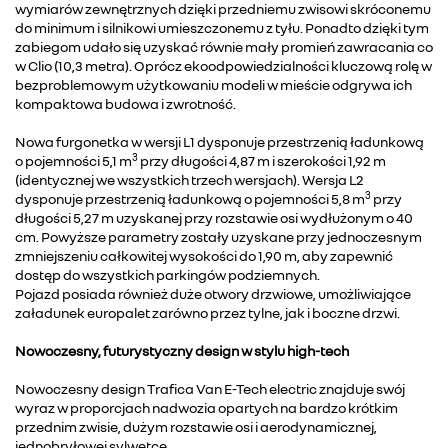
wymiarów zewnętrznych dzięki przedniemu zwisowi skróconemu
do minimum i silnikowi umieszczonemu z tyłu. Ponadto dzięki tym
zabiegom udało się uzyskać równie mały promień zawracania co
w Clio (10,3 metra). Oprócz ekoodpowiedzialności kluczową rolę w
bezproblemowym użytkowaniu modeli w mieście odgrywa ich
kompaktowa budowa i zwrotność.
Nowa furgonetka w wersji L1 dysponuje przestrzenią ładunkową
3
o pojemności 5,1 m
przy długości 4,87 m i szerokości 1,92 m
(identycznej we wszystkich trzech wersjach). Wersja L2
3
dysponuje przestrzenią ładunkową o pojemności 5,8 m
przy
długości 5,27 m uzyskanej przy rozstawie osi wydłużonym o 40
cm. Powyższe parametry zostały uzyskane przy jednoczesnym
zmniejszeniu całkowitej wysokości do 1,90 m, aby zapewnić
dostęp do wszystkich parkingów podziemnych.
Pojazd posiada również duże otwory drzwiowe, umożliwiające
załadunek europalet zarówno przez tylne, jak i boczne drzwi.
Nowoczesny, futurystyczny design w stylu high-tech
Nowoczesny design Trafica Van E-Tech electric znajduje swój
wyraz w proporcjach nadwozia opartych na bardzo krótkim
przednim zwisie, dużym rozstawie osi i aerodynamicznej,
jednobryłowej sylwetce.