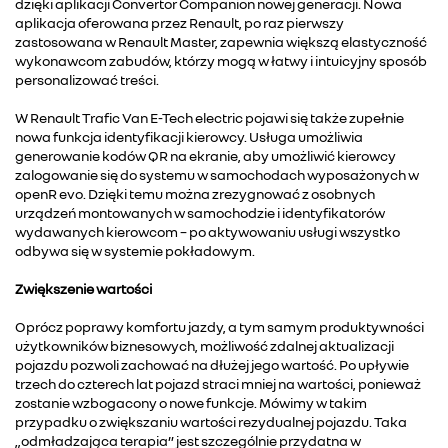
dzięki aplikacji Convertor Companion nowej generacji. Nowa
aplikacja oferowana przez Renault, po raz pierwszy
zastosowana w Renault Master, zapewnia większą elastyczność
wykonawcom zabudów, którzy mogą w łatwy i intuicyjny sposób
personalizować treści.
W Renault Trafic Van E-Tech electric pojawi się także zupełnie
nowa funkcja identyfikacji kierowcy. Usługa umożliwia
generowanie kodów QR na ekranie, aby umożliwić kierowcy
zalogowanie się do systemu w samochodach wyposażonych w
openR evo. Dzięki temu można zrezygnować z osobnych
urządzeń montowanych w samochodzie i identyfikatorów
wydawanych kierowcom – po aktywowaniu usługi wszystko
odbywa się w systemie pokładowym.
Zwiększenie wartości
Oprócz poprawy komfortu jazdy, a tym samym produktywności
użytkowników biznesowych, możliwość zdalnej aktualizacji
pojazdu pozwoli zachować na dłużej jego wartość. Po upływie
trzech do czterech lat pojazd straci mniej na wartości, ponieważ
zostanie wzbogacony o nowe funkcje. Mówimy w takim
przypadku o zwiększaniu wartości rezydualnej pojazdu. Taka
„odmładzająca terapia” jest szczególnie przydatna w