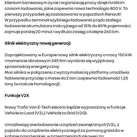
klientom biznesowym życie i organizację pracy dzięki krótkim
czasom ładowania, jakie zapewnia nowa technologia 800 V. To
pierwszy przypadek jej zastosowania w pojazdach Renault!
W przypadku terminali szybkiego ładowania prądu stałego
ładowanie akumulatora trakcyjnego od 15% do 80% pojemności
zajmuje poniżej 20 minut i wydłuża zasięg o kolejne 260 km.
Silnik elektryczny nowej generacji
Zaprojektowany w Europie nowy silnik elektryczny o mocy 150 kW
i momencie obrotowym 345 Nm wyróżnia się wyjątkową
sprawnością energetyczną:
Moc silnika w połączeniu z wytrzymałością platformy umożliwia
holowanie przyczep o masie do 2 ton i zapewnia ładowność 1,25
tony (w trakcie homologacji).
Funkcje V2X
Nowy Trafic Van E-Tech electric będzie wyposażony w funkcje
Vehicle to Load (V2L) i Vehicle to Grid (V2G).
Umożliwiają one ładowanie urządzeń zewnętrznych (V2L, z
pojazdu do urządzenia elektrycznego) za pomocą gniazda w
kabinie pasażerskiej, w przestrzeni ładunkowej i za