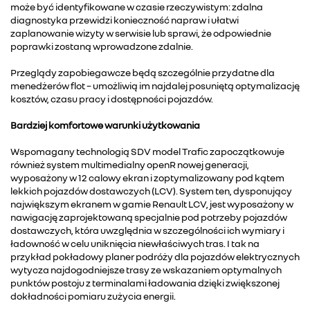
może być identyfikowane w czasie rzeczywistym: zdalna
diagnostyka przewidzi konieczność napraw i ułatwi
zaplanowanie wizyty w serwisie lub sprawi, że odpowiednie
poprawki zostaną wprowadzone zdalnie.
Przeglądy zapobiegawcze będą szczególnie przydatne dla
menedżerów flot – umożliwią im najdalej posuniętą optymalizację
kosztów, czasu pracy i dostępności pojazdów.
Bardziej komfortowe warunki użytkowania
Wspomagany technologią SDV model Trafic zapoczątkowuje
również system multimedialny openR nowej generacji,
wyposażony w 12 calowy ekran i zoptymalizowany pod kątem
lekkich pojazdów dostawczych (LCV). System ten, dysponujący
największym ekranem w gamie Renault LCV, jest wyposażony w
nawigację zaprojektowaną specjalnie pod potrzeby pojazdów
dostawczych, która uwzględnia w szczególności ich wymiary i
ładowność w celu uniknięcia niewłaściwych tras. I tak na
przykład pokładowy planer podróży dla pojazdów elektrycznych
wytycza najdogodniejsze trasy ze wskazaniem optymalnych
punktów postoju z terminalami ładowania dzięki zwiększonej
dokładności pomiaru zużycia energii.