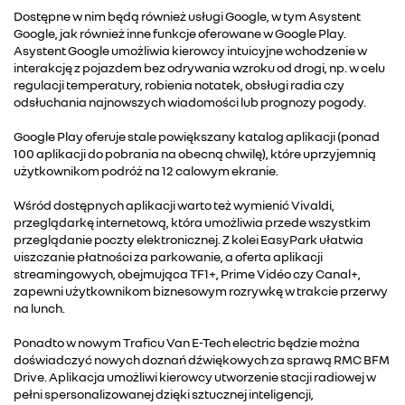
Dostępne w nim będą również usługi Google, w tym Asystent
Google, jak również inne funkcje oferowane w Google Play.
Asystent Google umożliwia kierowcy intuicyjne wchodzenie w
interakcję z pojazdem bez odrywania wzroku od drogi, np. w celu
regulacji temperatury, robienia notatek, obsługi radia czy
odsłuchania najnowszych wiadomości lub prognozy pogody.
Google Play oferuje stale powiększany katalog aplikacji (ponad
100 aplikacji do pobrania na obecną chwilę), które uprzyjemnią
użytkownikom podróż na 12 calowym ekranie.
Wśród dostępnych aplikacji warto też wymienić Vivaldi,
przeglądarkę internetową, która umożliwia przede wszystkim
przeglądanie poczty elektronicznej. Z kolei EasyPark ułatwia
uiszczanie płatności za parkowanie, a oferta aplikacji
streamingowych, obejmująca TF1+, Prime Vidéo czy Canal+,
zapewni użytkownikom biznesowym rozrywkę w trakcie przerwy
na lunch.
Ponadto w nowym Traficu Van E-Tech electric będzie można
doświadczyć nowych doznań dźwiękowych za sprawą RMC BFM
Drive. Aplikacja umożliwi kierowcy utworzenie stacji radiowej w
pełni spersonalizowanej dzięki sztucznej inteligencji,