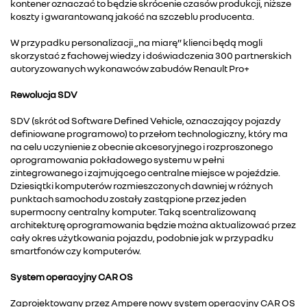
kontener oznaczać to będzie skrócenie czasów produkcji, niższe
koszty i gwarantowaną jakość na szczeblu producenta.
W przypadku personalizacji „na miarę” klienci będą mogli
skorzystać z fachowej wiedzy i doświadczenia 300 partnerskich
autoryzowanych wykonawców zabudów Renault Pro+
Rewolucja SDV
SDV (skrót od Software Defined Vehicle, oznaczający pojazdy
definiowane programowo) to przełom technologiczny, który ma
na celu uczynienie z obecnie akcesoryjnego i rozproszonego
oprogramowania pokładowego systemu w pełni
zintegrowanego i zajmującego centralne miejsce w pojeździe.
Dziesiątki komputerów rozmieszczonych dawniej w różnych
punktach samochodu zostały zastąpione przez jeden
supermocny centralny komputer. Taką scentralizowaną
architekturę oprogramowania będzie można aktualizować przez
cały okres użytkowania pojazdu, podobnie jak w przypadku
smartfonów czy komputerów.
System operacyjny CAR OS
Zaprojektowany przez Ampere nowy system operacyjny CAR OS