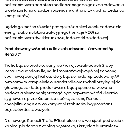
pośrednictwem adaptera podłączanego do gniazda ładowania
w celu zasilania urządzeń przenośnych (na przykład narzędzi lub
komputerów).
Będzie go można również podłączać do sieci w celu oddawania
energii z akumulatora trakcyjnego (funkcje V2G) za
pośrednictwem dwukierunkowej ładowarki pokładowej.
Produkowany w Sandouville z zabudowami „Converted By
Renault”
Trafic będzie produkowany we Francji, w zakładach Grupy
Renault w Sandouville, na linii montażowej wspólnej z obecną
spalinową wersją Trafica, który będzie nadal sprzedawany. W
tym samym kompleksie w Sandouville oraz w hali przyległej do
głównego zakładu produkowane będą spersonalizowane
nadwozia cieszące się szczególnym popytem wśród klientów,
sygnowane przez Qstomize, spółkę zależną Renault
specjalizującą się w wykonywaniu zabudów i wyposażaniu
pojazdów dostawczych.
Dla nowego Renault Trafic E-Tech electric w wersjach podwozie z
kabiną, platforma z kabiną, wywrotka, skrzynia z burtami czy