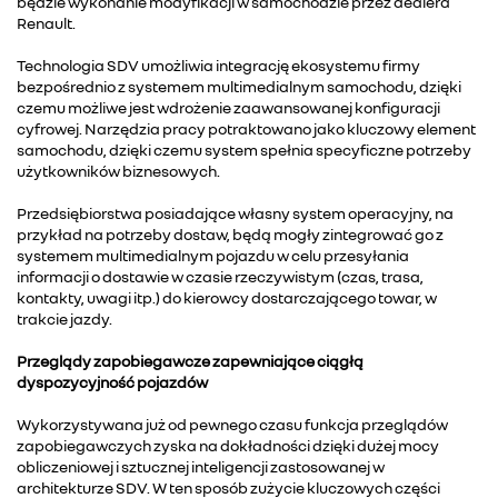
będzie wykonanie modyfikacji w samochodzie przez dealera
Renault.
Technologia SDV umożliwia integrację ekosystemu firmy
bezpośrednio z systemem multimedialnym samochodu, dzięki
czemu możliwe jest wdrożenie zaawansowanej konfiguracji
cyfrowej. Narzędzia pracy potraktowano jako kluczowy element
samochodu, dzięki czemu system spełnia specyficzne potrzeby
użytkowników biznesowych.
Przedsiębiorstwa posiadające własny system operacyjny, na
przykład na potrzeby dostaw, będą mogły zintegrować go z
systemem multimedialnym pojazdu w celu przesyłania
informacji o dostawie w czasie rzeczywistym (czas, trasa,
kontakty, uwagi itp.) do kierowcy dostarczającego towar, w
trakcie jazdy.
Przeglądy zapobiegawcze zapewniające ciągłą
dyspozycyjność pojazdów
Wykorzystywana już od pewnego czasu funkcja przeglądów
zapobiegawczych zyska na dokładności dzięki dużej mocy
obliczeniowej i sztucznej inteligencji zastosowanej w
architekturze SDV. W ten sposób zużycie kluczowych części