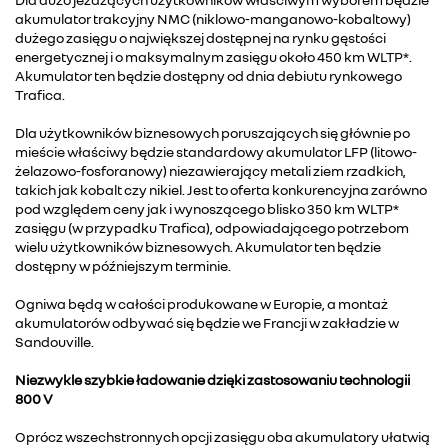
akumulator trakcyjny NMC (niklowo-manganowo-kobaltowy)
dużego zasięgu o największej dostępnej na rynku gęstości
energetycznej i o maksymalnym zasięgu około 450 km WLTP*.
Akumulator ten będzie dostępny od dnia debiutu rynkowego
Trafica.
Dla użytkowników biznesowych poruszających się głównie po
mieście właściwy będzie standardowy akumulator LFP (litowo-
żelazowo-fosforanowy) niezawierający metali ziem rzadkich,
takich jak kobalt czy nikiel. Jest to oferta konkurencyjna zarówno
pod względem ceny jak i wynoszącego blisko 350 km WLTP*
zasięgu (w przypadku Trafica), odpowiadającego potrzebom
wielu użytkowników biznesowych. Akumulator ten będzie
dostępny w późniejszym terminie.
Ogniwa będą w całości produkowane w Europie, a montaż
akumulatorów odbywać się będzie we Francji w zakładzie w
Sandouville.
Niezwykle szybkie ładowanie dzięki zastosowaniu technologii
800 V
Oprócz wszechstronnych opcji zasięgu oba akumulatory ułatwią