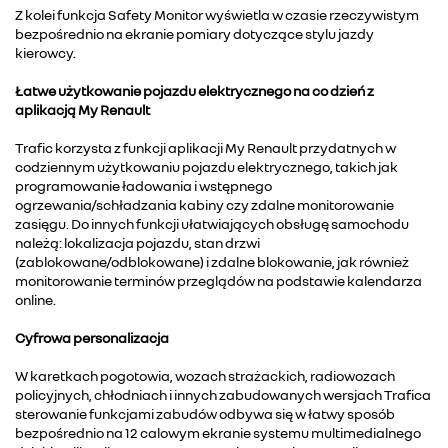
Z kolei funkcja Safety Monitor wyświetla w czasie rzeczywistym
bezpośrednio na ekranie pomiary dotyczące stylu jazdy
kierowcy.
Łatwe użytkowanie pojazdu elektrycznego na co dzień z
aplikacją My Renault
Trafic korzysta z funkcji aplikacji My Renault przydatnych w
codziennym użytkowaniu pojazdu elektrycznego, takich jak
programowanie ładowania i wstępnego
ogrzewania/schładzania kabiny czy zdalne monitorowanie
zasięgu. Do innych funkcji ułatwiających obsługę samochodu
należą: lokalizacja pojazdu, stan drzwi
(zablokowane/odblokowane) i zdalne blokowanie, jak również
monitorowanie terminów przeglądów na podstawie kalendarza
online.
Cyfrowa personalizacja
W karetkach pogotowia, wozach strażackich, radiowozach
policyjnych, chłodniach i innych zabudowanych wersjach Trafica
sterowanie funkcjami zabudów odbywa się w łatwy sposób
bezpośrednio na 12 calowym ekranie systemu multimedialnego