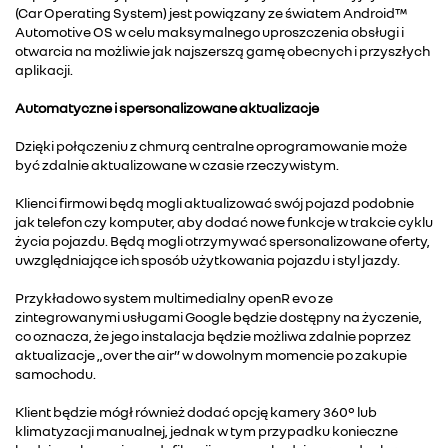
(Car Operating System) jest powiązany ze światem Android™
Automotive OS w celu maksymalnego uproszczenia obsługi i
otwarcia na możliwie jak najszerszą gamę obecnych i przyszłych
aplikacji.
Automatyczne i spersonalizowane aktualizacje
Dzięki połączeniu z chmurą centralne oprogramowanie może
być zdalnie aktualizowane w czasie rzeczywistym.
Klienci firmowi będą mogli aktualizować swój pojazd podobnie
jak telefon czy komputer, aby dodać nowe funkcje w trakcie cyklu
życia pojazdu. Będą mogli otrzymywać spersonalizowane oferty,
uwzględniające ich sposób użytkowania pojazdu i styl jazdy.
Przykładowo system multimedialny openR evo ze
zintegrowanymi usługami Google będzie dostępny na życzenie,
co oznacza, że jego instalacja będzie możliwa zdalnie poprzez
aktualizacje „over the air” w dowolnym momencie po zakupie
samochodu.
Klient będzie mógł również dodać opcję kamery 360° lub
klimatyzacji manualnej, jednak w tym przypadku konieczne