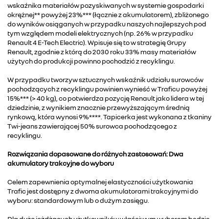
wskaźnika materiałów pozyskiwanych w systemie gospodarki
okrężnej** powyżej 23%*** (łącznie z akumulatorem), zbliżonego
do wyników osiąganych w przypadku naszych najlepszych pod
tym względem modeli elektrycznych (np. 26% w przypadku
Renault 4 E-Tech Electric). Wpisuje się to w strategię Grupy
Renault, zgodnie z którą do 2030 roku 33% masy materiałów
użytych do produkcji powinno pochodzić z recyklingu.
W przypadku tworzyw sztucznych wskaźnik udziału surowców
pochodzących z recyklingu powinien wynieść w Traficu powyżej
15%*** (> 40 kg), co potwierdza pozycję Renault jako lidera w tej
dziedzinie, z wynikiem znacznie przewyższającym średnią
rynkową, która wynosi 9%****. Tapicerka jest wykonana z tkaniny
Twi-jeans zawierającej 50% surowca pochodzącego z
recyklingu.
Rozwiązania dopasowane do różnych zastosowań: Dwa
akumulatory trakcyjne do wyboru
Celem zapewnienia optymalnej elastyczności użytkowania
Trafic jest dostępny z dwoma akumulatorami trakcyjnymi do
wyboru: standardowym lub o dużym zasięgu.
Dla dużo jeżdżących użytkowników właściwym wyborem będzie