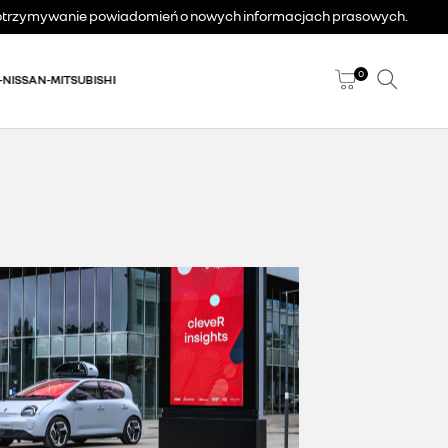
a otrzymywanie powiadomień o nowych informacjach prasowych.
0
-NISSAN-MITSUBISHI