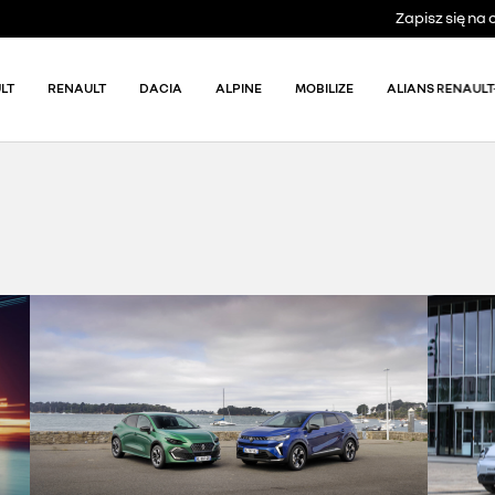
Zapisz się n
LT
RENAULT
DACIA
ALPINE
MOBILIZE
ALIANS RENAULT