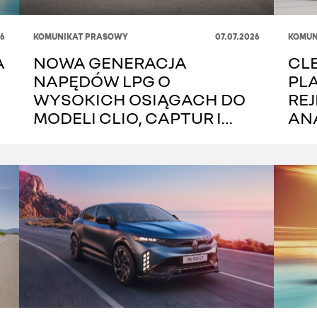
6
KOMUNIKAT PRASOWY
07.07.2026
KOMUN
A
NOWA GENERACJA
CLE
NAPĘDÓW LPG O
PL
WYSOKICH OSIĄGACH DO
REJ
MODELI CLIO, CAPTUR I
AN
SYMBIOZ
MIE
RZ