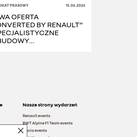
IKAT PRASOWY
15.06.2026
WA OFERTA
ONVERTED BY RENAULT”
PECJALISTYCZNE
BUDOWY
MOCHODÓW
STAWCZYCH „POD
UCZ”
e
Nasze strony wydarzeń
Renault events
BWT Alpine F1 Team events
Dacia events