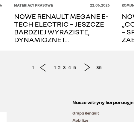
6
MATERIAŁY PRASOWE
22.06.2026
KOMUN
NOWE RENAULT MEGANE E-
NO
TECH ELECTRIC – JESZCZE
„C
BARDZIEJ WYRAZISTE,
– S
DYNAMICZNE I
ZA
TECHNOLOGICZNIE
SA
ZAAWANSOWANE
DO
KL
1
1
2
3
4
5
35
Nasze witryny korporacyjn
Grupa Renault
Mobilize
Alliance