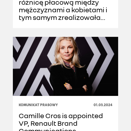
różnicę płacową między
mężczyznami a kobietami i
tym samym zrealizowała
swój cel dwa lata przed
wyznaczonym terminem
KOMUNIKAT PRASOWY
01.03.2024
Camille Cros is appointed
VP, Renault Brand
Communications