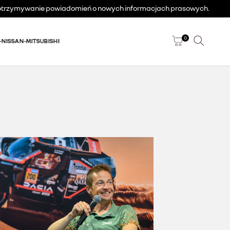
a otrzymywanie powiadomień o nowych informacjach prasowych.
0
-NISSAN-MITSUBISHI