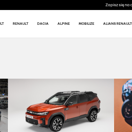
Zapisz się n
LT
RENAULT
DACIA
ALPINE
MOBILIZE
ALIANS RENAULT