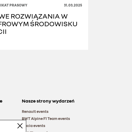
IKAT PRASOWY
31.03.2025
WE ROZWIĄZANIA W
FROWYM ŚRODOWISKU
II
e
Nasze strony wydarzeń
Renault events
BWT Alpine F1 Team events
Dacia events