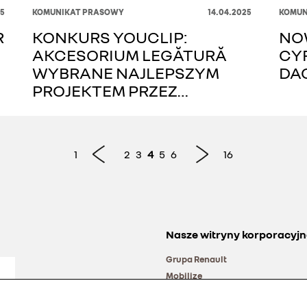
25
KOMUNIKAT PRASOWY
14.04.2025
KOMUN
R
KONKURS YOUCLIP:
NO
AKCESORIUM LEGĂTURĂ
CY
WYBRANE NAJLEPSZYM
DAC
PROJEKTEM PRZEZ
EUROPEJSKICH
DZIENNIKARZY
1
2
3
4
5
6
16
Nasze witryny korporacyjn
Grupa Renault
Mobilize
Alliance