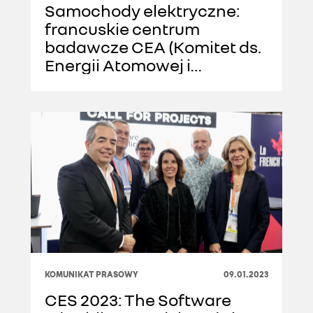
Samochody elektryczne:
francuskie centrum
badawcze CEA (Komitet ds.
Energii Atomowej i
Alternatywnych Źródeł
Energii) i Grupa Renault
opracowują pokładową
ładowarkę dwukierunkową
wysokiej wydajności
KOMUNIKAT PRASOWY
09.01.2023
CES 2023: The Software