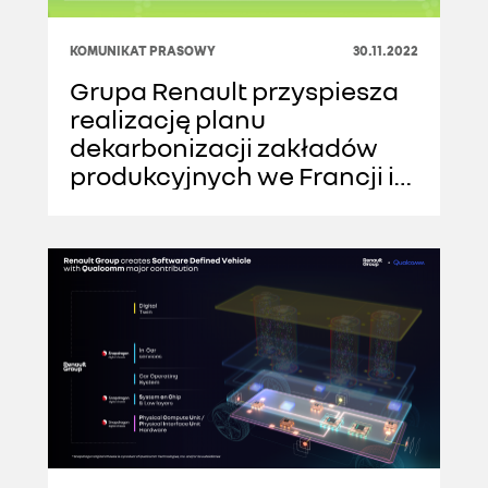
KOMUNIKAT PRASOWY
30.11.2022
Grupa Renault przyspiesza
realizację planu
dekarbonizacji zakładów
produkcyjnych we Francji i
wdraża innowacyjne
rozwiązania wspólnie z
trzema firmami
partnerskimi: Voltalia,
ENGIE i Dalkia