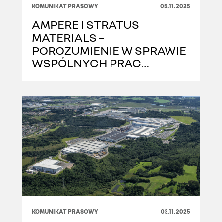
KOMUNIKAT PRASOWY
05.11.2025
AMPERE I STRATUS
MATERIALS –
POROZUMIENIE W SPRAWIE
WSPÓLNYCH PRAC
ROZWOJOWYCH NAD
ZASTOSOWANIEM
TECHNOLOGII
BEZKOBALTOWEJ KATODY
W SAMOCHODACH
ELEKTRYCZNYCH NOWEJ
GENERACJI GRUPY
RENAULT
KOMUNIKAT PRASOWY
03.11.2025