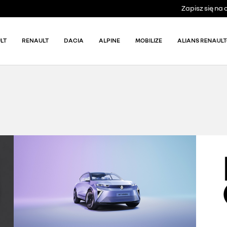
Zapisz się n
LT
RENAULT
DACIA
ALPINE
MOBILIZE
ALIANS RENAULT