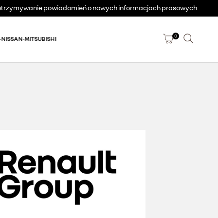
a otrzymywanie powiadomień o nowych informacjach prasowych.
0
-NISSAN-MITSUBISHI