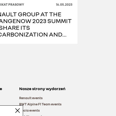
IKAT PRASOWY
16.05.2023
NAULT GROUP AT THE
ANGENOW 2023 SUMMIT
SHARE ITS
CARBONIZATION AND
RCULAR ECONOMY
RATEGY
e
Nasze strony wydarzeń
Renault events
BWT Alpine F1 Team events
Dacia events