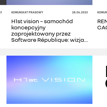
23
KOMUNIKAT PRASOWY
28.06.2023
KOMUN
H1st vision – samochód
REN
koncepcyjny
CAC
zaprojektowany przez
Software République: wizja
w
mobilności jutra skupiona
na użytkowniku