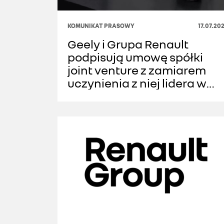
KOMUNIKAT PRASOWY
17.07.20
Geely i Grupa Renault
podpisują umowę spółki
joint venture z zamiarem
uczynienia z niej lidera w
zakresie produkcji zespołó
napędowych