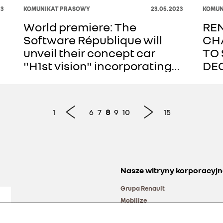
3
KOMUNIKAT PRASOWY
23.05.2023
KOMUN
World premiere: The
RE
Software République will
CH
unveil their concept car
TO 
"H1st vision" incorporating
DE
over 20 French innovations
CI
on 14 June at VivaTech
ST
1
6
7
8
9
10
15
Nasze witryny korporacyjn
Grupa Renault
Mobilize
Alliance