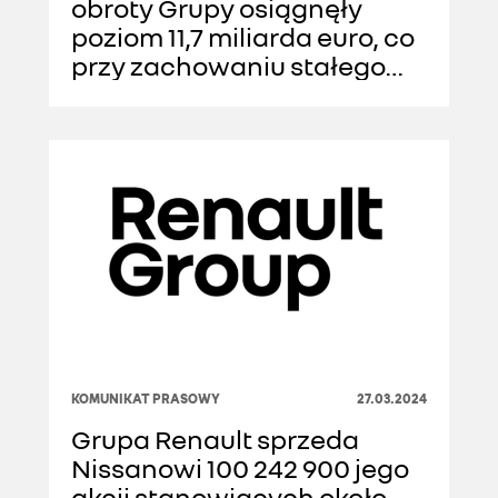
obroty Grupy osiągnęły
poziom 11,7 miliarda euro, co
przy zachowaniu stałego
referencyjnego kursu
wymiany stanowi wzrost o
5,9%(1); w najbliższym czasie
kolejna ofensywa
produktowa
KOMUNIKAT PRASOWY
27.03.2024
Grupa Renault sprzeda
Nissanowi 100 242 900 jego
akcji stanowiących około