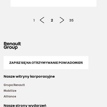
OTWIERANYM DACHEM W
CENIE OD 169 500 ZŁ
1
2
35
ZAPISZ SIĘ NA OTRZYMYWANIE POWIADOMIEŃ
Nasze witryny korporacyjne
Grupa Renault
Mobilize
Alliance
Nasze strony wydarzeń