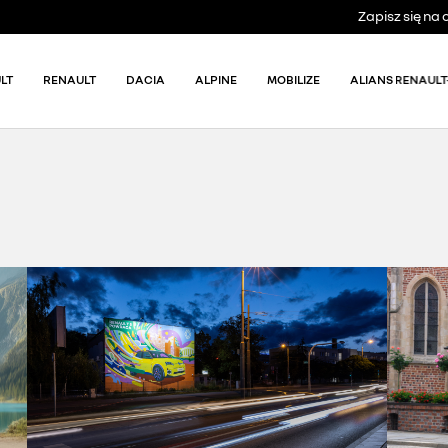
Zapisz się n
LT
RENAULT
DACIA
ALPINE
MOBILIZE
ALIANS RENAULT