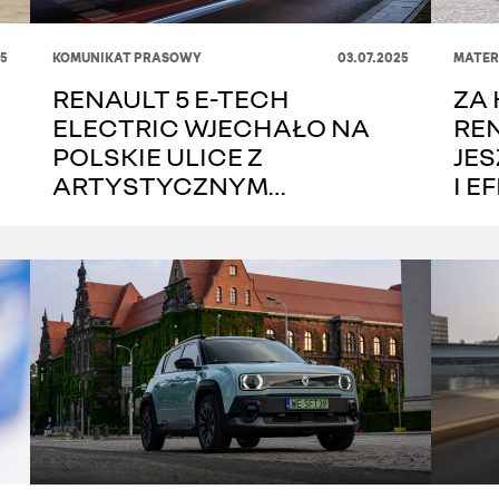
5
KOMUNIKAT PRASOWY
03.07.2025
MATER
RENAULT 5 E-TECH
ZA
ELECTRIC WJECHAŁO NA
RE
POLSKIE ULICE Z
JE
ARTYSTYCZNYM
I 
ROZMACHEM – KAMPANIA
EN
R5ART
HY