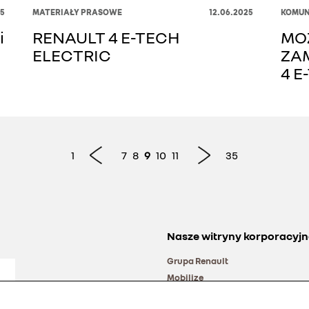
25
MATERIAŁY PRASOWE
12.06.2025
KOMUN
i
RENAULT 4 E-TECH
MO
ELECTRIC
ZA
4 E
1
7
8
9
10
11
35
Nasze witryny korporacyjn
Grupa Renault
Mobilize
Alliance