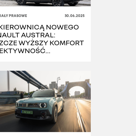
IAŁY PRASOWE
30.06.2025
 KIEROWNICĄ NOWEGO
NAULT AUSTRAL:
SZCZE WYŻSZY KOMFORT
EFEKTYWNOŚĆ
ERGETYCZNA NAPĘDU
BRYDOWEGO