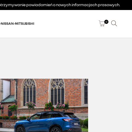
a otrzymywanie powiadomień o nowych informacjach prasowych.
0
-NISSAN-MITSUBISHI