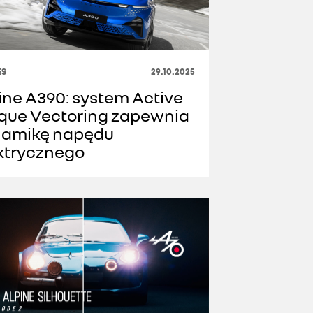
ES
29.10.2025
ine A390: system Active
que Vectoring zapewnia
amikę napędu
ktrycznego