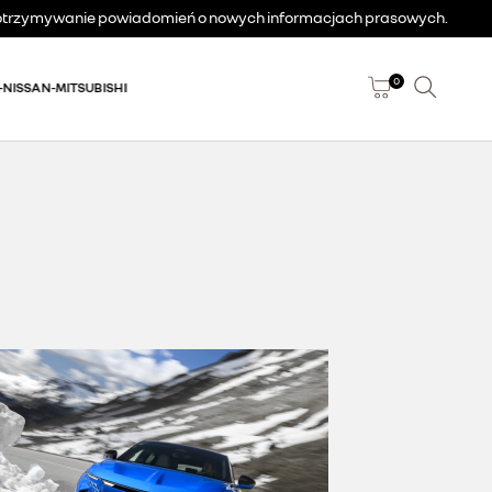
a otrzymywanie powiadomień o nowych informacjach prasowych.
0
-NISSAN-MITSUBISHI