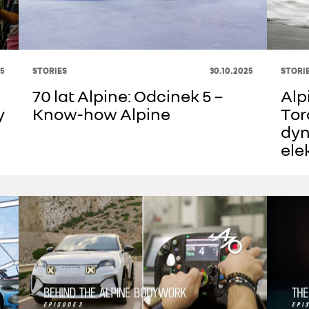
25
STORIES
30.10.2025
STORI
70 lat Alpine: Odcinek 5 −
Alp
y
Know-how Alpine
Tor
dyn
ele