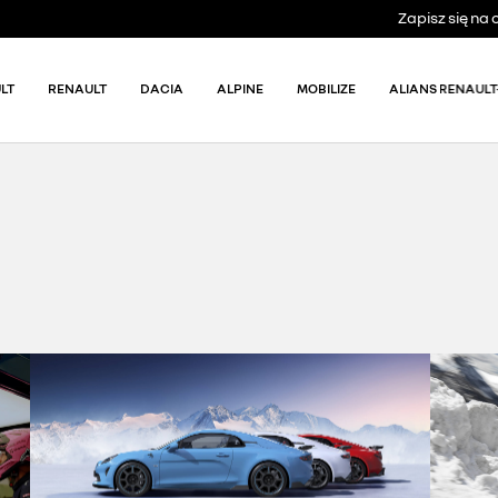
Zapisz się n
LT
RENAULT
DACIA
ALPINE
MOBILIZE
ALIANS RENAULT