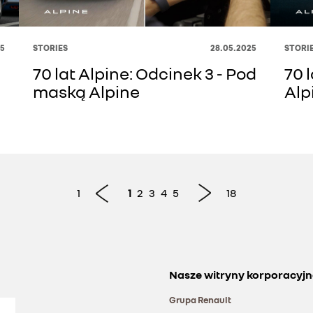
5
STORIES
28.05.2025
STORI
70 lat Alpine: Odcinek 3 - Pod
70 l
e
maską Alpine
Alp
1
1
2
3
4
5
18
Nasze witryny korporacyjn
Grupa Renault