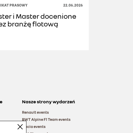
IKAT PRASOWY
22.06.2026
ster i Master docenione
ez branżę flotową
e
Nasze strony wydarzeń
Renault events
BWT Alpine F1 Team events
Dacia events