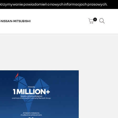
a otrzymywanie powiadomień o nowych informacjach prasowych.
0
-NISSAN-MITSUBISHI