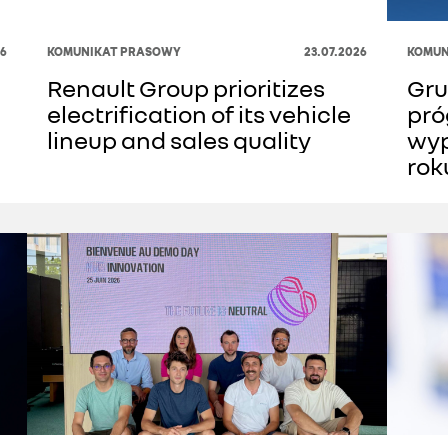
26
KOMUNIKAT PRASOWY
23.07.2026
KOMUN
Renault Group prioritizes
Gru
electrification of its vehicle
pró
lineup and sales quality
wyp
rok
ele
Fra